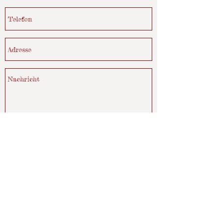
Senden
Mohnstraße 8, 33154 Salzkotten
info@musikverein-upsprunge.de